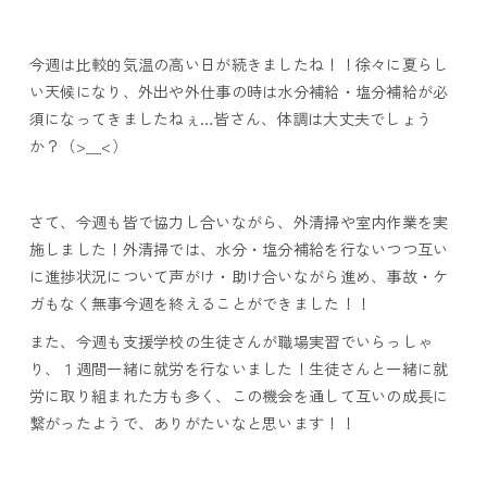
今週は比較的気温の高い日が続きましたね！！徐々に夏らし
い天候になり、外出や外仕事の時は水分補給・塩分補給が必
須になってきましたねぇ…皆さん、体調は大丈夫でしょう
か？（>＿<）
さて、今週も皆で協力し合いながら、外清掃や室内作業を実
施しました！外清掃では、水分・塩分補給を行ないつつ互い
に進捗状況について声がけ・助け合いながら進め、事故・ケ
ガもなく無事今週を終えることができました！！
また、今週も支援学校の生徒さんが職場実習でいらっしゃ
り、１週間一緒に就労を行ないました！生徒さんと一緒に就
労に取り組まれた方も多く、この機会を通して互いの成長に
繋がったようで、ありがたいなと思います！！