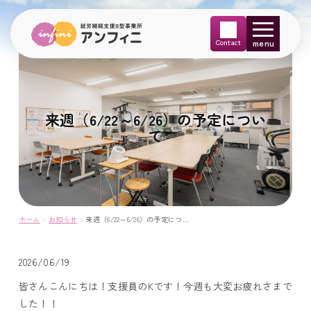
menu
来週（6/22～6/26）の予定につい
て
ホーム
>
お知らせ
>
来週（6/22～6/26）の予定について
2026/06/19
皆さんこんにちは！支援員のKです！今週も大変お疲れさまで
した！！